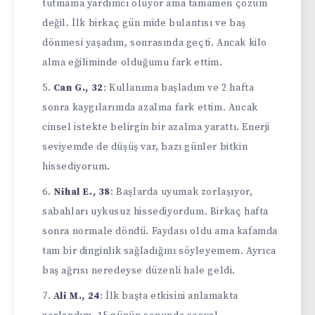
tutmama yardımcı oluyor ama tamamen çözüm
değil. İlk birkaç gün mide bulantısı ve baş
dönmesi yaşadım, sonrasında geçti. Ancak kilo
alma eğiliminde olduğumu fark ettim.
Can G., 32
: Kullanıma başladım ve 2 hafta
sonra kaygılarımda azalma fark ettim. Ancak
cinsel istekte belirgin bir azalma yarattı. Enerji
seviyemde de düşüş var, bazı günler bitkin
hissediyorum.
Nihal E., 38
: Başlarda uyumak zorlaşıyor,
sabahları uykusuz hissediyordum. Birkaç hafta
sonra normale döndü. Faydası oldu ama kafamda
tam bir dinginlik sağladığını söyleyemem. Ayrıca
baş ağrısı neredeyse düzenli hale geldi.
Ali M., 24
: İlk başta etkisini anlamakta