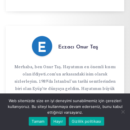
E
Eczacı Onur Taş
Merhaba, ben Onur Taş. Hayatımın en önemli kısmı
olan ifdiyeti.com'un arkasındaki isim olarak
sizlerleyim. 1989'da İstanbul'un tarihi semtlerinden
biri olan Eyüp'te dünyaya geldim. Hayatımın büyük
bir kısmını burada geçirdim ve Eyüp, karakterimin
Web sitemizde size en iyi deneyimi sunabilmemiz için çerezleri
ve bakış açımın temelini oluşturdu.Sağlıkla ilgili bir
kullanıyoruz. Bu siteyi kullanmaya devam ederseniz, bunu kabul
kariyer yapma arzusu, beni İstanbul Üniversitesi
ettiğinizi varsayarız.
Eczacılık Fakültesi'ne yönlendirdi. Eczacılık
Tamam
Hayır
Gizlilik politikası
eğitimim boyunca, insanların yaşamlarını