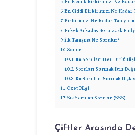
5
En Komik Birbirimizi Ne Kadar
6
En Ciddi Birbirimizi Ne Kadar
7
Birbirimizi Ne Kadar Tanıyoru
8
Erkek Arkadaş Sorulacak En İy
9
İlk Tanışma Ne Sorulur?
10
Sonuç
10.1
Bu Soruları Her Türlü Iliş
10.2
Soruları Sormak Için Do
10.3
Bu Soruları Sormak Ilişkiyi
11
Özet Bilgi
12
Sık Sorulan Sorular (SSS)
Çiftler Arasında De