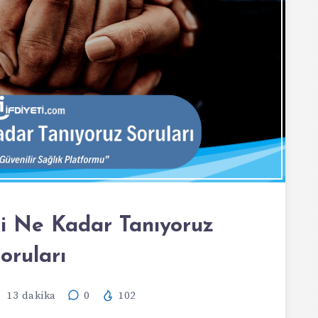
izi Ne Kadar Tanıyoruz
oruları
13
dakika
0
102