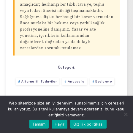
amaçlıdır; herhangi bir tıbbi tavsiye, teşhis
veya tedavi önerisi niteliği taşımamaktadır.
Sağlığınıza ilişkin herhangi bir karar vermeden
önce mutlaka bir hekime veya yetkili sağlık
profesyoneline danışınız. Yazar ve site
yönetimi, içeriklerin kullanımından
doğabilecek doğrudan ya da dolaylı
zararlardan sorumlu tutulamaz.
Kategori:
Alternatif Tedaviler
Anasayfa
Beslenme
Web sitemizde size en iyi deneyimi sunabilmemiz için çerezleri
Bu Yazıyı Paylaş:
kullanıyoruz. Bu siteyi kullanmaya devam ederseniz, bunu kabul
ettiğinizi varsayarız.
Tamam
Hayır
Gizlilik politikası