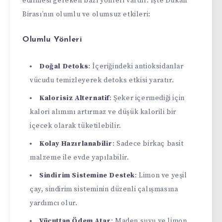
edilmesi gereken bazı yönleri vardır. İşte Dukan
Birası’nın olumlu ve olumsuz etkileri:
Olumlu Yönleri
Doğal Detoks
: İçeriğindeki antioksidanlar
vücudu temizleyerek detoks etkisi yaratır.
Kalorisiz Alternatif
: Şeker içermediği için
kalori alımını artırmaz ve düşük kalorili bir
içecek olarak tüketilebilir.
Kolay Hazırlanabilir
: Sadece birkaç basit
malzeme ile evde yapılabilir.
Sindirim Sistemine Destek
: Limon ve yeşil
çay, sindirim sisteminin düzenli çalışmasına
yardımcı olur.
Vücuttan Ödem Atar
: Maden suyu ve limon,