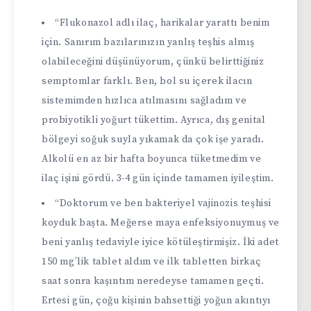
“Flukonazol adlı ilaç, harikalar yarattı benim
için. Sanırım bazılarınızın yanlış teşhis almış
olabileceğini düşünüyorum, çünkü belirttiğiniz
semptomlar farklı. Ben, bol su içerek ilacın
sistemimden hızlıca atılmasını sağladım ve
probiyotikli yoğurt tükettim. Ayrıca, dış genital
bölgeyi soğuk suyla yıkamak da çok işe yaradı.
Alkolü en az bir hafta boyunca tüketmedim ve
ilaç işini gördü. 3-4 gün içinde tamamen iyileştim.
“Doktorum ve ben bakteriyel vajinozis teşhisi
koyduk başta. Meğerse maya enfeksiyonuymuş ve
beni yanlış tedaviyle iyice kötüleştirmişiz. İki adet
150 mg’lik tablet aldım ve ilk tabletten birkaç
saat sonra kaşıntım neredeyse tamamen geçti.
Ertesi gün, çoğu kişinin bahsettiği yoğun akıntıyı