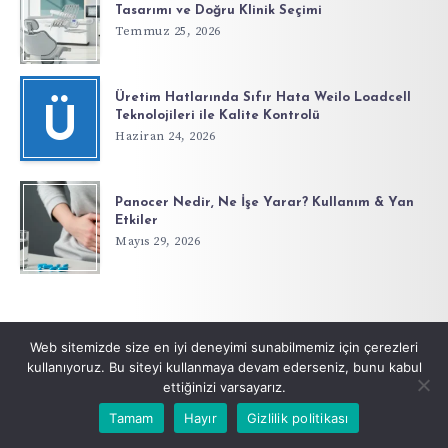
Tasarımı ve Doğru Klinik Seçimi
Temmuz 25, 2026
Üretim Hatlarında Sıfır Hata Weilo Loadcell
Ü
Teknolojileri ile Kalite Kontrolü
Haziran 24, 2026
Panocer Nedir, Ne İşe Yarar? Kullanım & Yan
Etkiler
Mayıs 29, 2026
Diğer Storyler
Web sitemizde size en iyi deneyimi sunabilmemiz için çerezleri
kullanıyoruz. Bu siteyi kullanmaya devam ederseniz, bunu kabul
ettiğinizi varsayarız.
Tamam
Hayır
Gizlilik politikası
Büyük Kamyonlarla Çöp Toplama
Sonraki Story