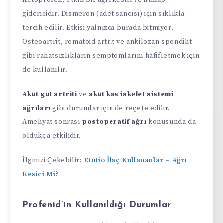
Ketoprofen, etkili bir ağrı kesici ve iltihap
gidericidır. Dismeron (adet sancısı) için sıklıkla
tercih edilir. Etkisi yalnızca burada bitmiyor.
Osteoartrit, romatoid artrit ve ankilozan spondilit
gibi rahatsızlıkların semptomlarını hafifletmek için
de kullanılır.
Akut gut artriti
ve
akut kas iskelet sistemi
ağrıları
gibi durumlar için de reçete edilir.
Ameliyat sonrası
postoperatif ağrı
konusunda da
oldukça etkilidir.
İlginizi Çekebilir:
Etotio İlaç Kullananlar – Ağrı
Kesici Mi?
Profenid’in Kullanıldığı Durumlar