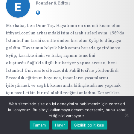
Founder & Editor
E
Website:
https://ifdiyeti.com
Merhaba, ben Onur Taş. Hayatımın en önemli kısmı olan
ifdiyeti.com'un arkasındaki isim olarak sizlerleyim. 1989'da
İstanbul'un tarihi semtlerinden biri olan Eyüp'te dünyaya
geldim. Hayatımın büyük bir kısmını burada geçirdim ve
Eyüp, karakterimin ve bakış açımın temelini
oluşturdu.Sağlıkla ilgili bir kariyer yapma arzusu, beni
İstanbul Üniversitesi Eczacılık Fakültesi'ne yönlendirdi.
Eczacılık eğitimim boyunca, insanların yaşamlarını
iyileştirmek ve sağlık konusunda bilinçlendirme yapmak
için nasıl etkin bir rol alabileceğimi anladım. Eczacılıkta
uzmanlaştıktan sonra, bu alanda önemli bir fark
Web sitemizde size en iyi deneyimi sunabilmemiz için çerezleri
yaratabilmek için genel sağlık ve beslenme üzerine ek
kullanıyoruz. Bu siteyi kullanmaya devam ederseniz, bunu kabul
eğitimler aldım.İnsanların sağlık konusunda bilinçli ve
ettiğinizi varsayarız.
bilgiye dayalı kararlar vermesine yardımcı olma hedefiyle
Tamam
Hayır
Gizlilik politikası
ifdiyeti.com'u kurdum. Aralıklı oruç konusunda kendi kişisel