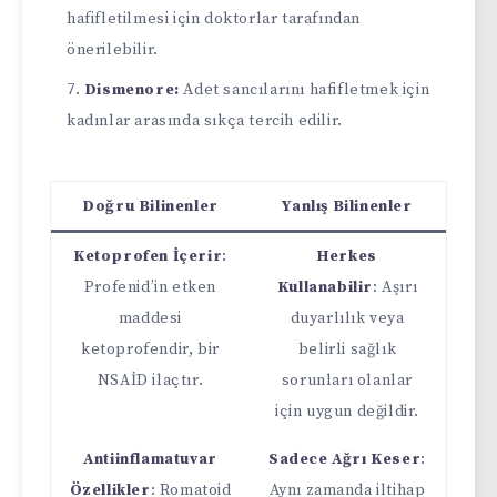
hafifletilmesi için doktorlar tarafından
önerilebilir.
Dismenore:
Adet sancılarını hafifletmek için
kadınlar arasında sıkça tercih edilir.
Doğru Bilinenler
Yanlış Bilinenler
Ketoprofen İçerir
:
Herkes
Profenid’in etken
Kullanabilir
: Aşırı
maddesi
duyarlılık veya
ketoprofendir, bir
belirli sağlık
NSAİD ilaçtır.
sorunları olanlar
için uygun değildir.
Antiinflamatuvar
Sadece Ağrı Keser
:
Özellikler
: Romatoid
Aynı zamanda iltihap