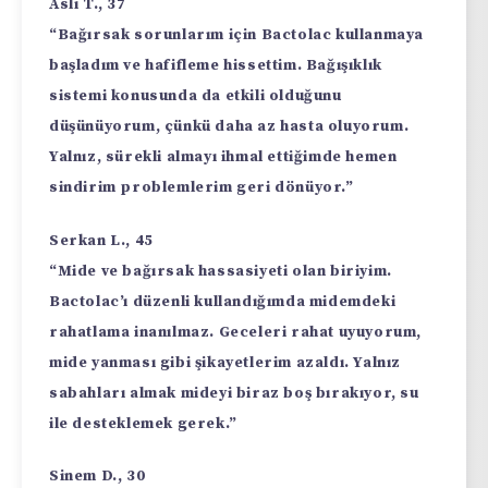
Aslı T., 37
“Bağırsak sorunlarım için Bactolac kullanmaya
başladım ve hafifleme hissettim. Bağışıklık
sistemi konusunda da etkili olduğunu
düşünüyorum, çünkü daha az hasta oluyorum.
Yalnız, sürekli almayı ihmal ettiğimde hemen
sindirim problemlerim geri dönüyor.”
Serkan L., 45
“Mide ve bağırsak hassasiyeti olan biriyim.
Bactolac’ı düzenli kullandığımda midemdeki
rahatlama inanılmaz. Geceleri rahat uyuyorum,
mide yanması gibi şikayetlerim azaldı. Yalnız
sabahları almak mideyi biraz boş bırakıyor, su
ile desteklemek gerek.”
Sinem D., 30