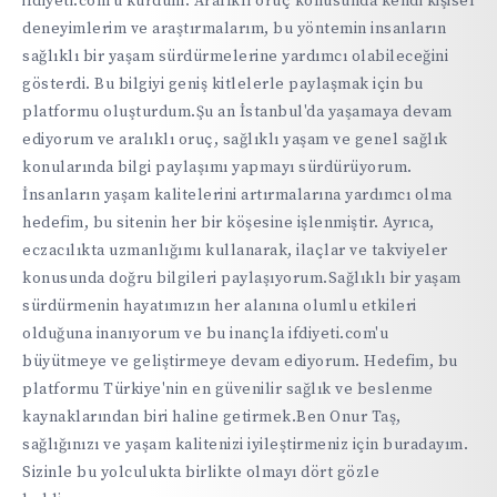
ifdiyeti.com'u kurdum. Aralıklı oruç konusunda kendi kişisel
deneyimlerim ve araştırmalarım, bu yöntemin insanların
sağlıklı bir yaşam sürdürmelerine yardımcı olabileceğini
gösterdi. Bu bilgiyi geniş kitlelerle paylaşmak için bu
platformu oluşturdum.Şu an İstanbul'da yaşamaya devam
ediyorum ve aralıklı oruç, sağlıklı yaşam ve genel sağlık
konularında bilgi paylaşımı yapmayı sürdürüyorum.
İnsanların yaşam kalitelerini artırmalarına yardımcı olma
hedefim, bu sitenin her bir köşesine işlenmiştir. Ayrıca,
eczacılıkta uzmanlığımı kullanarak, ilaçlar ve takviyeler
konusunda doğru bilgileri paylaşıyorum.Sağlıklı bir yaşam
sürdürmenin hayatımızın her alanına olumlu etkileri
olduğuna inanıyorum ve bu inançla ifdiyeti.com'u
büyütmeye ve geliştirmeye devam ediyorum. Hedefim, bu
platformu Türkiye'nin en güvenilir sağlık ve beslenme
kaynaklarından biri haline getirmek.Ben Onur Taş,
sağlığınızı ve yaşam kalitenizi iyileştirmeniz için buradayım.
Sizinle bu yolculukta birlikte olmayı dört gözle