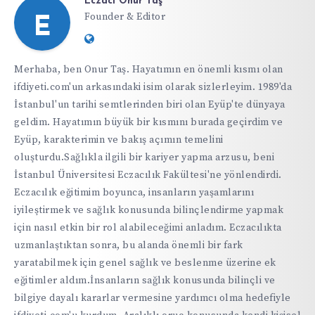
Eczacı Onur Taş
Founder & Editor
E
Website:
https://ifdiyeti.com
Merhaba, ben Onur Taş. Hayatımın en önemli kısmı olan
ifdiyeti.com'un arkasındaki isim olarak sizlerleyim. 1989'da
İstanbul'un tarihi semtlerinden biri olan Eyüp'te dünyaya
geldim. Hayatımın büyük bir kısmını burada geçirdim ve
Eyüp, karakterimin ve bakış açımın temelini
oluşturdu.Sağlıkla ilgili bir kariyer yapma arzusu, beni
İstanbul Üniversitesi Eczacılık Fakültesi'ne yönlendirdi.
Eczacılık eğitimim boyunca, insanların yaşamlarını
iyileştirmek ve sağlık konusunda bilinçlendirme yapmak
için nasıl etkin bir rol alabileceğimi anladım. Eczacılıkta
uzmanlaştıktan sonra, bu alanda önemli bir fark
yaratabilmek için genel sağlık ve beslenme üzerine ek
eğitimler aldım.İnsanların sağlık konusunda bilinçli ve
bilgiye dayalı kararlar vermesine yardımcı olma hedefiyle