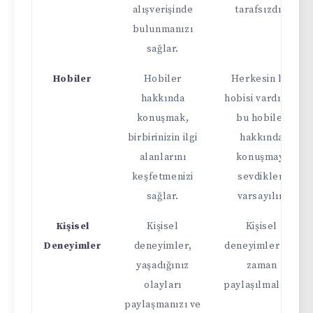
alışverişinde
tarafsızdır.
bulunmanızı
sağlar.
Hobiler
Hobiler
Herkesin bir
hakkında
hobisi vardır ve
konuşmak,
bu hobiler
birbirinizin ilgi
hakkında
alanlarını
konuşmayı
keşfetmenizi
sevdikleri
sağlar.
varsayılır.
Kişisel
Kişisel
Kişisel
Deneyimler
deneyimler,
deneyimler her
yaşadığınız
zaman
olayları
paylaşılmalıdır.
paylaşmanızı ve