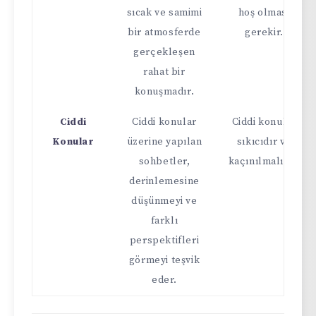
sıcak ve samimi
hoş olması
bir atmosferde
gerekir.
gerçekleşen
rahat bir
konuşmadır.
Ciddi
Ciddi konular
Ciddi konular
Konular
üzerine yapılan
sıkıcıdır ve
sohbetler,
kaçınılmalıdır.
derinlemesine
düşünmeyi ve
farklı
perspektifleri
görmeyi teşvik
eder.