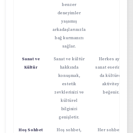
benzer
deneyimler
yaşamış
arkadaşlarınızla
bağ kurmanızı
sağlar.
Sanat ve
Sanat ve kültür
Herkes aynı
Kültür
hakkında
sanat eserini ya
konuşmak,
da kültürel
estetik
aktiviteyi
zevklerinizi ve
beğenir.
kültürel
bilginizi
genişletir.
Hoş Sohbet
Hoş sohbet,
Her sohbetin