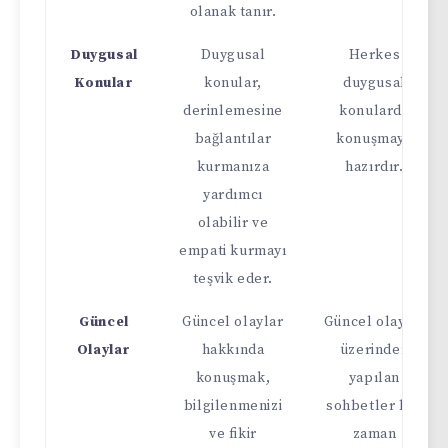
olanak tanır.
Duygusal
Duygusal
Herkes
Konular
konular,
duygusal
derinlemesine
konularda
bağlantılar
konuşmaya
kurmanıza
hazırdır.
yardımcı
olabilir ve
empati kurmayı
teşvik eder.
Güncel
Güncel olaylar
Güncel olaylar
Olaylar
hakkında
üzerinden
konuşmak,
yapılan
bilgilenmenizi
sohbetler her
ve fikir
zaman