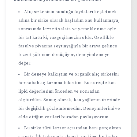
Alıç sirkesinin sunduğu faydaları keşfetmek
adına bir sirke olarak başladım onu kullanmaya;
sonrasında lezzeti salata ve yemeklerime öyle
bir tat kattı ki, vazgeçilmezim oldu. Özellikle
fasulye piyazına zeytinyağıyla bir araya gelince
lezzet şölenine dönüşüyor, deneyimlemeye
değer.
Bir deneye kalkıştım ve organik alıç sirkesini
her sabah aç karnına tükettim. Bu süreçte kan
lipid değerlerimi önceden ve sonradan
ölçtürdüm. Sonuç olarak, kan yağlarım üzerinde
bir değişiklik gözlemlemedim. Deneyimlerimi ve
elde ettiğim verileri buradan paylaşıyorum.
Bu sirke türü lezzet açısından beni gerçekten
şaşırttı. İlk tadışımda, damak zevkime bu kadar