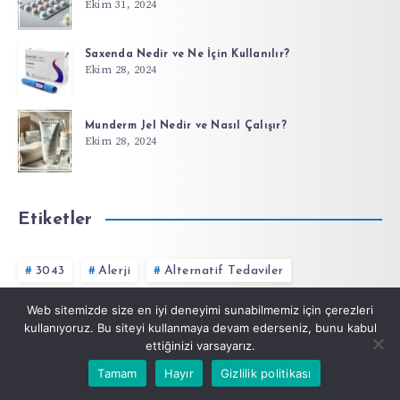
Ekim 31, 2024
Saxenda Nedir ve Ne İçin Kullanılır?
Ekim 28, 2024
Munderm Jel Nedir ve Nasıl Çalışır?
Ekim 28, 2024
Etiketler
3043
Alerji
Alternatif Tedaviler
Anasayfa
antibiyotikler
Antidepresanlar
Web sitemizde size en iyi deneyimi sunabilmemiz için çerezleri
kullanıyoruz. Bu siteyi kullanmaya devam ederseniz, bunu kabul
Aralıklı Oruç
Aromaterapi
Bağırsaklar
ettiğinizi varsayarız.
Tamam
Hayır
Gizlilik politikası
Başlangıç