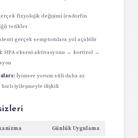
erçek fizyolojik değişimi (endorfin
iği) tetikler
lenti gerçek semptomlara yol açabilir
:
HPA ekseni aktivasyonu → kortizol →
syon
aları:
İyimser yorum stili daha az
ızlı iyileşmeyle ilişkili
izleri
kanizma
Günlük Uygulama