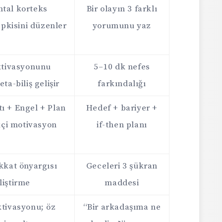
ntal korteks
Bir olayın 3 farklı
pkisini düzenler
yorumunu yaz
tivasyonunu
5–10 dk nefes
eta-biliş gelişir
farkındalığı
tı + Engel + Plan
Hedef + bariyer +
çi motivasyon
if-then planı
ikkat önyargısı
Geceleri 3 şükran
liştirme
maddesi
ktivasyonu; öz
“Bir arkadaşıma ne