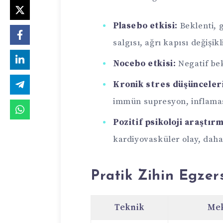
Plasebo etkisi:
Beklenti, g
salgısı, ağrı kapısı değişikl
Nocebo etkisi:
Negatif bek
Kronik stres düşünceleri
immün supresyon, inflama
Pozitif psikoloji araştırm
kardiyovasküler olay, daha h
Pratik Zihin Egzers
Teknik
Me