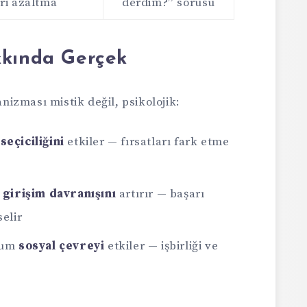
iri azaltma
derdim?” sorusu
kkında Gerçek
izması mistik değil, psikolojik:
seçiciliğini
etkiler — fırsatları fark etme
k
girişim davranışını
artırır — başarı
selir
utum
sosyal çevreyi
etkiler — işbirliği ve