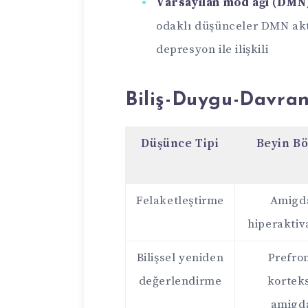
Varsayılan mod ağı (DMN
odaklı düşünceler DMN akti
depresyon ile ilişkili
Biliş-Duygu-Davra
Düşünce Tipi
Beyin Bö
Felaketleştirme
Amigd
hiperakti
Bilişsel yeniden
Prefro
değerlendirme
kortek
amigd