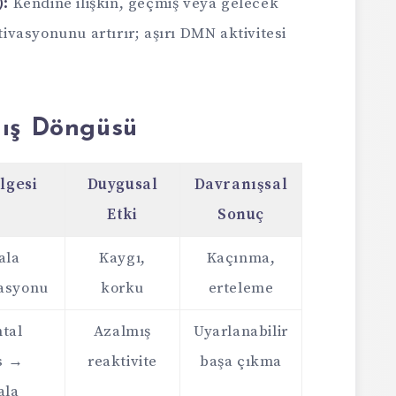
):
Kendine ilişkin, geçmiş veya gelecek
vasyonunu artırır; aşırı DMN aktivitesi
nış Döngüsü
lgesi
Duygusal
Davranışsal
Etki
Sonuç
ala
Kaygı,
Kaçınma,
vasyonu
korku
erteleme
ntal
Azalmış
Uyarlanabilir
s →
reaktivite
başa çıkma
ala