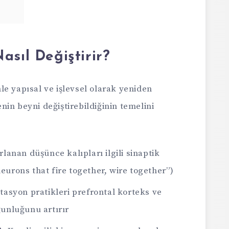
asıl Değiştirir?
e yapısal ve işlevsel olarak yeniden
in beyni değiştirebildiğinin temelini
lanan düşünce kalıpları ilgili sinaptik
neurons that fire together, wire together”)
asyon pratikleri prefrontal korteks ve
unluğunu artırır