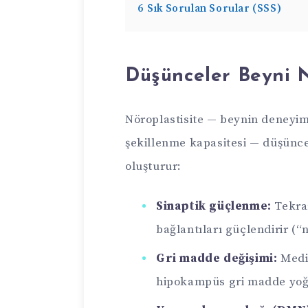
6
Sık Sorulan Sorular (SSS)
Düşünceler Beyni N
Nöroplastisite — beynin deneyiml
şekillenme kapasitesi — düşüncen
oluşturur:
Sinaptik güçlenme:
Tekrar
bağlantıları güçlendirir (“
Gri madde değişimi:
Medit
hipokampüs gri madde yoğ