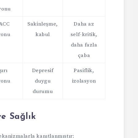
yonu
 ACC
Sakinleşme,
Daha az
yonu
kabul
self-kritik,
daha fazla
çaba
ırı
Depresif
Pasiflik,
yonu
duygu
izolasyon
durumu
ve Sağlık
ekanizmalarla kanıtlanmıştır: