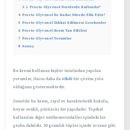
3.1
Procto Glyvenol Nerelerde Kullanılır?
4
Procto Glyvenol Ne Kadar Sürede Etki Eder?
5
Procto Glyvenol Dikkat Edilmesi Gerekenler
6
Procto Glyvenol Krem Yan Etkileri
7
Procto Glyvenol Yorumlar
8
Sonuç
Bu kremi kullanan kişiler tarafından yapılan
yorumlar, ilacın daha da
etkili
bir çözüm yolu
olduğunu göstermektedir.
Genelde bu krem, zayıf ve karakteristik kokulu,
beyaz renkli, pürüzsüz bir yapıdadır. Topikal
kullanılan diğer antihemoroidaller içindeki bir
gruba dahildir. 30 gramlık tüpler içinde eczane gibi