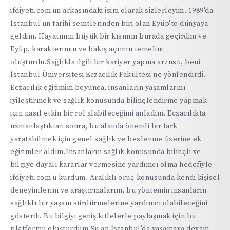
ifdiyeti.com'un arkasındaki isim olarak sizlerleyim. 1989'da
İstanbul'un tarihi semtlerinden biri olan Eyüp'te dünyaya
geldim. Hayatımın büyük bir kısmını burada geçirdim ve
Eyüp, karakterimin ve bakış açımın temelini
oluşturdu.Sağlıkla ilgili bir kariyer yapma arzusu, beni
İstanbul Üniversitesi Eczacılık Fakültesi'ne yönlendirdi.
Eczacılık eğitimim boyunca, insanların yaşamlarını
iyileştirmek ve sağlık konusunda bilinçlendirme yapmak
için nasıl etkin bir rol alabileceğimi anladım. Eczacılıkta
uzmanlaştıktan sonra, bu alanda önemli bir fark
yaratabilmek için genel sağlık ve beslenme üzerine ek
eğitimler aldım.İnsanların sağlık konusunda bilinçli ve
bilgiye dayalı kararlar vermesine yardımcı olma hedefiyle
ifdiyeti.com'u kurdum. Aralıklı oruç konusunda kendi kişisel
deneyimlerim ve araştırmalarım, bu yöntemin insanların
sağlıklı bir yaşam sürdürmelerine yardımcı olabileceğini
gösterdi. Bu bilgiyi geniş kitlelerle paylaşmak için bu
platformu oluşturdum.Şu an İstanbul'da yaşamaya devam