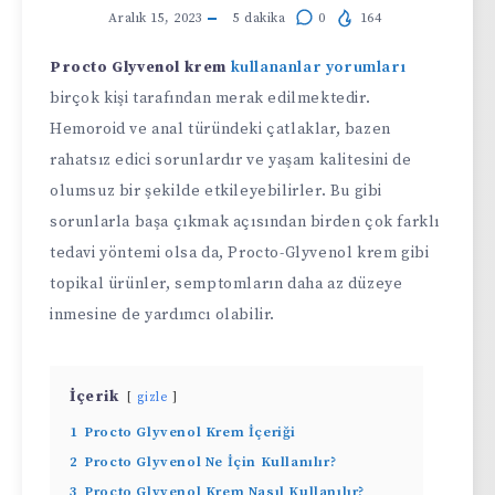
Aralık 15, 2023
5
dakika
0
164
Procto Glyvenol krem
kullananlar
yorumları
birçok kişi tarafından merak edilmektedir.
Hemoroid ve anal türündeki çatlaklar, bazen
rahatsız edici sorunlardır ve yaşam kalitesini de
olumsuz bir şekilde etkileyebilirler. Bu gibi
sorunlarla başa çıkmak açısından birden çok farklı
tedavi yöntemi olsa da, Procto-Glyvenol krem gibi
topikal ürünler, semptomların daha az düzeye
inmesine de yardımcı olabilir.
İçerik
gizle
1
Procto Glyvenol Krem İçeriği
2
Procto Glyvenol Ne İçin Kullanılır?
3
Procto Glyvenol Krem Nasıl Kullanılır?