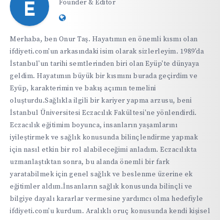
Founder & Editor
E
Website:
https://ifdiyeti.com
Merhaba, ben Onur Taş. Hayatımın en önemli kısmı olan
ifdiyeti.com'un arkasındaki isim olarak sizlerleyim. 1989'da
İstanbul'un tarihi semtlerinden biri olan Eyüp'te dünyaya
geldim. Hayatımın büyük bir kısmını burada geçirdim ve
Eyüp, karakterimin ve bakış açımın temelini
oluşturdu.Sağlıkla ilgili bir kariyer yapma arzusu, beni
İstanbul Üniversitesi Eczacılık Fakültesi'ne yönlendirdi.
Eczacılık eğitimim boyunca, insanların yaşamlarını
iyileştirmek ve sağlık konusunda bilinçlendirme yapmak
için nasıl etkin bir rol alabileceğimi anladım. Eczacılıkta
uzmanlaştıktan sonra, bu alanda önemli bir fark
yaratabilmek için genel sağlık ve beslenme üzerine ek
eğitimler aldım.İnsanların sağlık konusunda bilinçli ve
bilgiye dayalı kararlar vermesine yardımcı olma hedefiyle
ifdiyeti.com'u kurdum. Aralıklı oruç konusunda kendi kişisel