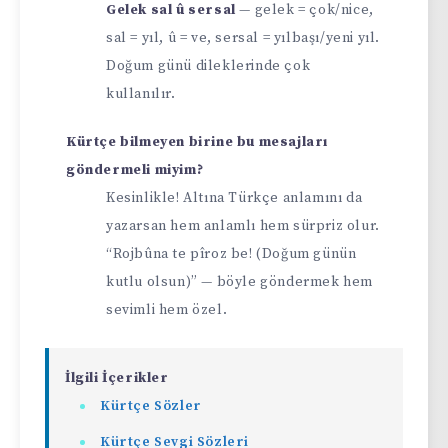
Gelek sal û sersal
— gelek = çok/nice,
sal = yıl, û = ve, sersal = yılbaşı/yeni yıl.
Doğum günü dileklerinde çok
kullanılır.
Kürtçe bilmeyen birine bu mesajları
göndermeli miyim?
Kesinlikle! Altına Türkçe anlamını da
yazarsan hem anlamlı hem sürpriz olur.
“Rojbûna te pîroz be! (Doğum günün
kutlu olsun)” — böyle göndermek hem
sevimli hem özel.
İlgili İçerikler
Kürtçe Sözler
Kürtçe Sevgi Sözleri