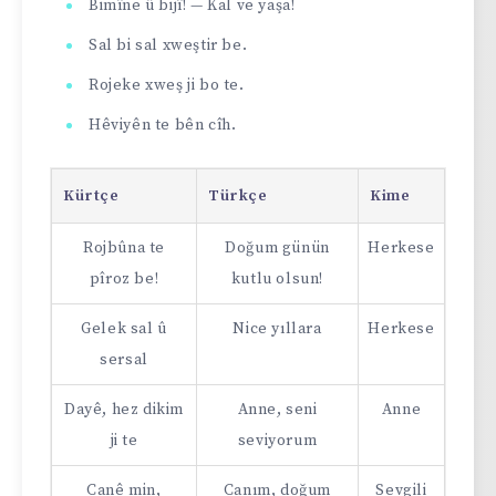
Bimîne û bijî! — Kal ve yaşa!
Sal bi sal xweştir be.
Rojeke xweş ji bo te.
Hêviyên te bên cîh.
Kürtçe
Türkçe
Kime
Rojbûna te
Doğum günün
Herkese
pîroz be!
kutlu olsun!
Gelek sal û
Nice yıllara
Herkese
sersal
Dayê, hez dikim
Anne, seni
Anne
ji te
seviyorum
Canê min,
Canım, doğum
Sevgili