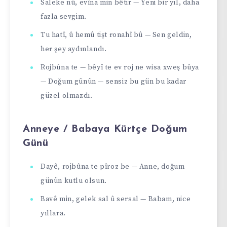
Saleke nû, evîna min bêtir — Yeni bir yıl, daha
fazla sevgim.
Tu hatî, û hemû tişt ronahî bû — Sen geldin,
her şey aydınlandı.
Rojbûna te — bêyî te ev roj ne wisa xweş bûya
— Doğum günün — sensiz bu gün bu kadar
güzel olmаzdı.
Anneye / Babaya Kürtçe Doğum
Günü
Dayê, rojbûna te pîroz be — Anne, doğum
günün kutlu olsun.
Bavê min, gelek sal û sersal — Babam, nice
yıllara.