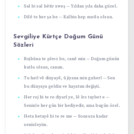
Sal bi sal bêtir xweş — Yıldan yıla daha güzel.
Dilê te her şa be — Kalbin hep mutlu olsun.
Sevgiliye Kürtçe Doğum Günü
Sözleri
Rojbûna te pîroz be, canê min — Doğum günün
kutlu olsun, canım.
Tu hatî vê dinyayê, û jiyana min guherî — Sen
bu dünyaya geldin ve hayatım değişti.
Her roj bi te re diyarî ye, lê îro taybet e —
Seninle her gün bir hediyedir, ama bugün özel.
Heta hetayê bi te re me — Sonsuza kadar
seninleyim.