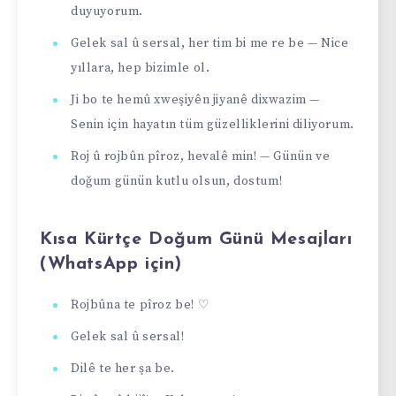
duyuyorum.
Gelek sal û sersal, her tim bi me re be — Nice
yıllara, hep bizimle ol.
Ji bo te hemû xweşiyên jiyanê dixwazim —
Senin için hayatın tüm güzelliklerini diliyorum.
Roj û rojbûn pîroz, hevalê min! — Günün ve
doğum günün kutlu olsun, dostum!
Kısa Kürtçe Doğum Günü Mesajları
(WhatsApp için)
Rojbûna te pîroz be! ♡
Gelek sal û sersal!
Dilê te her şa be.