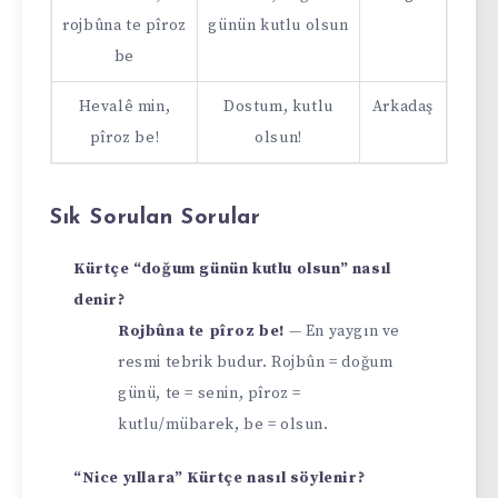
rojbûna te pîroz
günün kutlu olsun
be
Hevalê min,
Dostum, kutlu
Arkadaş
pîroz be!
olsun!
Sık Sorulan Sorular
Kürtçe “doğum günün kutlu olsun” nasıl
denir?
Rojbûna te pîroz be!
— En yaygın ve
resmi tebrik budur. Rojbûn = doğum
günü, te = senin, pîroz =
kutlu/mübarek, be = olsun.
“Nice yıllara” Kürtçe nasıl söylenir?