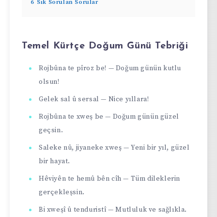
6
Sık Sorulan Sorular
Temel Kürtçe Doğum Günü Tebriği
Rojbûna te pîroz be! — Doğum günün kutlu
olsun!
Gelek sal û sersal — Nice yıllara!
Rojbûna te xweş be — Doğum günün güzel
geçsin.
Saleke nû, jiyaneke xweş — Yeni bir yıl, güzel
bir hayat.
Hêviyên te hemû bên cîh — Tüm dileklerin
gerçekleşsin.
Bi xweşî û tenduristî — Mutluluk ve sağlıkla.