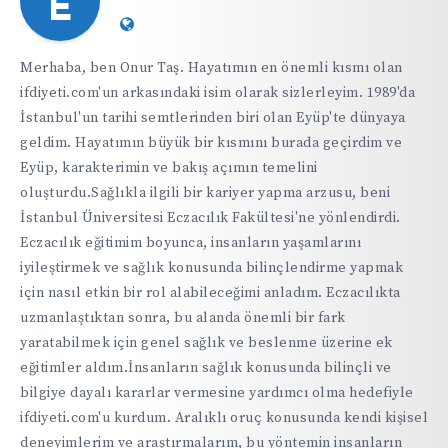
E
Website:
https://ifdiyeti.com
Merhaba, ben Onur Taş. Hayatımın en önemli kısmı olan
ifdiyeti.com'un arkasındaki isim olarak sizlerleyim. 1989'da
İstanbul'un tarihi semtlerinden biri olan Eyüp'te dünyaya
geldim. Hayatımın büyük bir kısmını burada geçirdim ve
Eyüp, karakterimin ve bakış açımın temelini
oluşturdu.Sağlıkla ilgili bir kariyer yapma arzusu, beni
İstanbul Üniversitesi Eczacılık Fakültesi'ne yönlendirdi.
Eczacılık eğitimim boyunca, insanların yaşamlarını
iyileştirmek ve sağlık konusunda bilinçlendirme yapmak
için nasıl etkin bir rol alabileceğimi anladım. Eczacılıkta
uzmanlaştıktan sonra, bu alanda önemli bir fark
yaratabilmek için genel sağlık ve beslenme üzerine ek
eğitimler aldım.İnsanların sağlık konusunda bilinçli ve
bilgiye dayalı kararlar vermesine yardımcı olma hedefiyle
ifdiyeti.com'u kurdum. Aralıklı oruç konusunda kendi kişisel
deneyimlerim ve araştırmalarım, bu yöntemin insanların