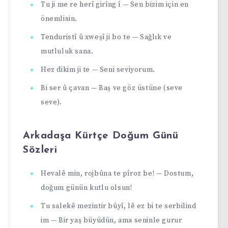
Tu ji me re herî girîng î — Sen bizim için en
önemlisin.
Tenduristî û xweşî ji bo te — Sağlık ve
mutluluk sana.
Hez dikim ji te — Seni seviyorum.
Bi ser û çavan — Baş ve göz üstüne (seve
seve).
Arkadaşa Kürtçe Doğum Günü
Sözleri
Hevalê min, rojbûna te pîroz be! — Dostum,
doğum günün kutlu olsun!
Tu salekê mezintir bûyî, lê ez bi te serbilind
im — Bir yaş büyüdün, ama seninle gurur