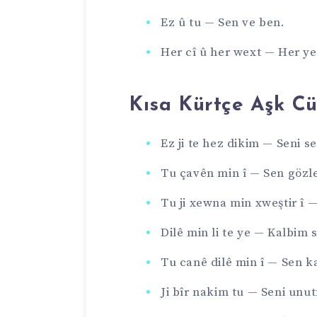
Ez û tu — Sen ve ben.
Her cî û her wext — Her y
Kısa Kürtçe Aşk Cü
Ez ji te hez dikim — Seni s
Tu çavên min î — Sen gözl
Tu ji xewna min xweştir î 
Dilê min li te ye — Kalbim 
Tu canê dilê min î — Sen k
Ji bîr nakim tu — Seni un