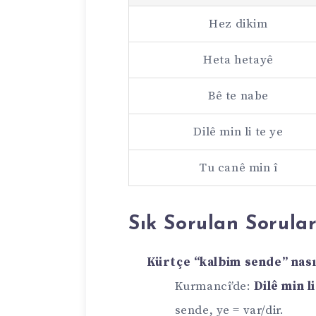
Hez dikim
Heta hetayê
Bê te nabe
Dilê min li te ye
Tu canê min î
Sık Sorulan Sorula
Kürtçe “kalbim sende” nası
Kurmancî’de:
Dilê min li
sende, ye = var/dir.