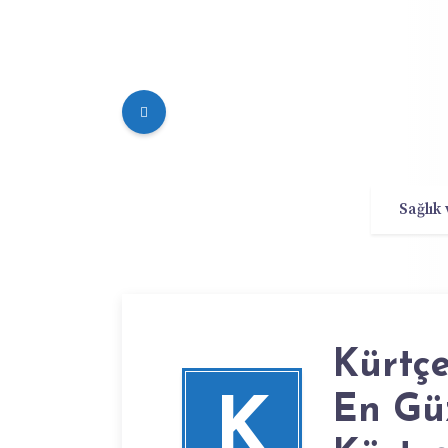
Sağlık
Kürtçe
En Gü
K