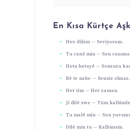
En Kısa Kürtçe Aşk 
Hez dikim — Seviyorum.
Tu canê min — Sen canıms
Heta hetayê — Sonsuza ka
Bê te nabe — Sensiz olmaz
Her tim — Her zaman.
Ji dilê xwe — Tüm kalbimle
Tu malê min — Sen yuvams
Dilê min tu — Kalbimsin.