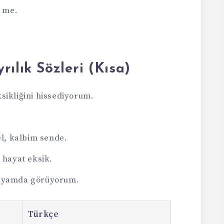
e me.
ılık Sözleri (Kısa)
sikliğini hissediyorum.
el, kalbim sende.
 hayat eksik.
rüyamda görüyorum.
Türkçe