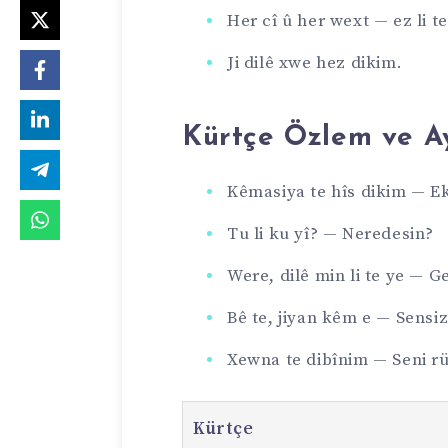
Her cî û her wext — ez li t
Ji dilê xwe hez dikim.
Kürtçe Özlem ve Ayr
Kêmasiya te hîs dikim — Ek
Tu li ku yî? — Neredesin?
Were, dilê min li te ye — G
Bê te, jiyan kêm e — Sensiz
Xewna te dibînim — Seni 
Kürtçe