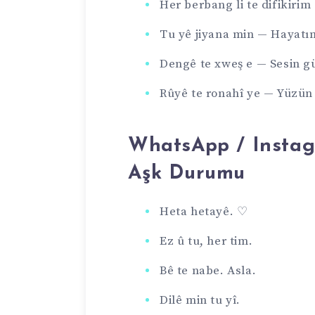
Her berbang li te difikir
Tu yê jiyana min — Hayatı
Dengê te xweş e — Sesin g
Rûyê te ronahî ye — Yüzün ı
WhatsApp / Instag
Aşk Durumu
Heta hetayê. ♡
Ez û tu, her tim.
Bê te nabe. Asla.
Dilê min tu yî.