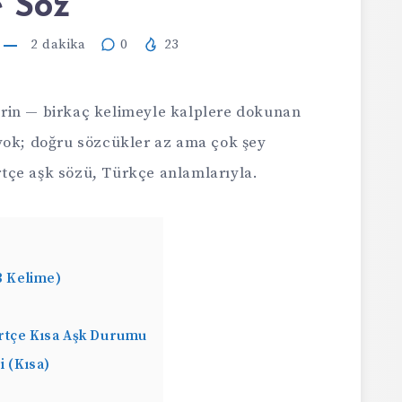
e Söz
2
dakika
0
23
in — birkaç kelimeyle kalplere dokunan
yok; doğru sözcükler az ama çok şey
ürtçe aşk sözü, Türkçe anlamlarıyla.
3 Kelime)
rtçe Kısa Aşk Durumu
i (Kısa)