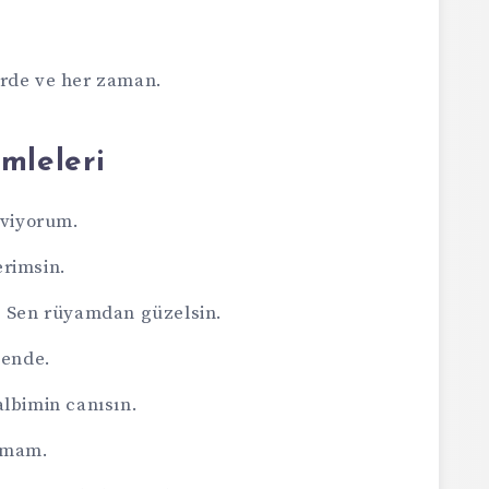
erde ve her zaman.
mleleri
eviyorum.
erimsin.
— Sen rüyamdan güzelsin.
sende.
albimin canısın.
utmam.