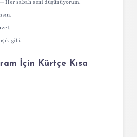
im — Her sabah seni düşünüyorum.
msın.
üzel.
şık gibi.
ram İçin Kürtçe Kısa