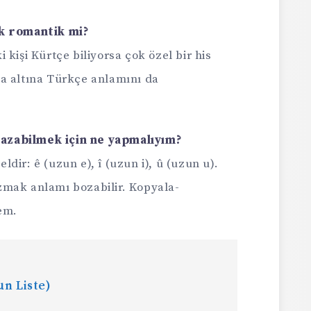
k romantik mi?
i kişi Kürtçe biliyorsa çok özel bir his
sa altına Türkçe anlamını da
yazabilmek için ne yapmalıyım?
ldir: ê (uzun e), î (uzun i), û (uzun u).
zmak anlamı bozabilir. Kopyala-
em.
un Liste)