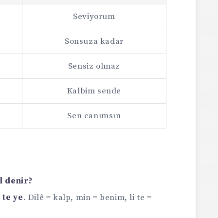
Seviyorum
Sonsuza kadar
Sensiz olmaz
Kalbim sende
Sen canımsın
r
l denir?
 te ye
. Dilê = kalp, min = benim, li te =