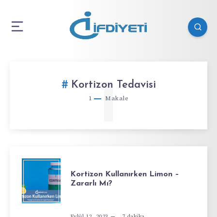
1
Kortizon Tedavisi
1
Makale
Kortizon Kullanırken Limon –
Zararlı Mı?
Eylül 12, 2023
7
dakika