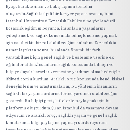
Eyüp, karakterimin ve bakış açımın temelini
oluşturdu.Sağlıkla ilgili bir kariyer yapma arzusu, beni
İstanbul Üniversitesi Eczacılık Fakültesi'ne yönlendirdi.
Eczacılık eğitimim boyunca, insanların yaşamlarını
iyileştirmek ve sağlık konusunda bilinçlendirme yapmak
için nasıl etkin bir rol alabileceğimi anladım. Eczacılıkta
uzmanlaştıktan sonra, bu alanda önemli bir fark
yaratabilmek için genel sağlık ve beslenme üzerine ek
eğitimler aldım.İnsanların sağlık konusunda bilinçli ve
bilgiye dayalı kararlar vermesine yardımcı olma hedefiyle
ifdiyeti.com'u kurdum. Aralıklı oruç konusunda kendi kişisel
deneyimlerim ve araştırmalarım, bu yöntemin insanların
sağlıklı bir yaşam sürdürmelerine yardımcı olabileceğini
gösterdi. Bu bilgiyi geniş kitlelerle paylaşmak için bu
platformu oluşturdum.Şu an İstanbul'da yaşamaya devam
ediyorum ve aralıklı oruç, sağlıklı yaşam ve genel sağlık
konularında bilgi paylaşımı yapmayı sürdürüyorum.
İnsanların yaşam kalitelerini artırmalarına yardımcı olma