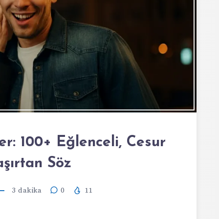
er: 100+ Eğlenceli, Cesur
aşırtan Söz
3
dakika
0
11