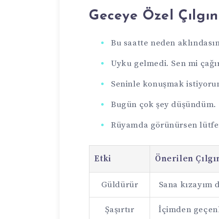
Geceye Özel Çılgın
Bu saatte neden aklındası
Uyku gelmedi. Sen mi çağı
Seninle konuşmak istiyoru
Bugün çok şey düşündüm. 
Rüyamda görünürsen lütfen
Etki
Önerilen Çılgı
Güldürür
Sana kızayım 
Şaşırtır
İçimden geçenl