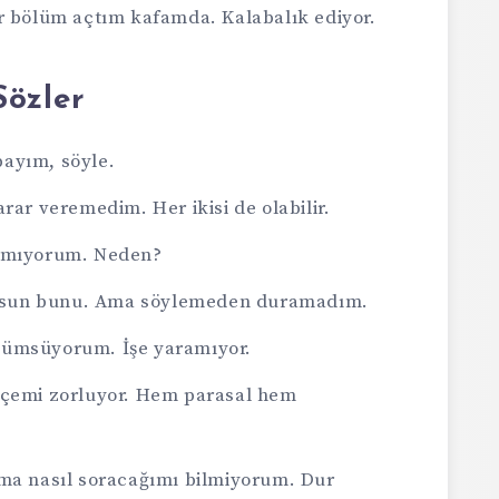
r bölüm açtım kafamda. Kalabalık ediyor.
Sözler
ayım, söyle.
rar veremedim. Her ikisi de olabilir.
kamıyorum. Neden?
yorsun bunu. Ama söylemeden duramadım.
lümsüyorum. İşe yaramıyor.
tçemi zorluyor. Hem parasal hem
ama nasıl soracağımı bilmiyorum. Dur