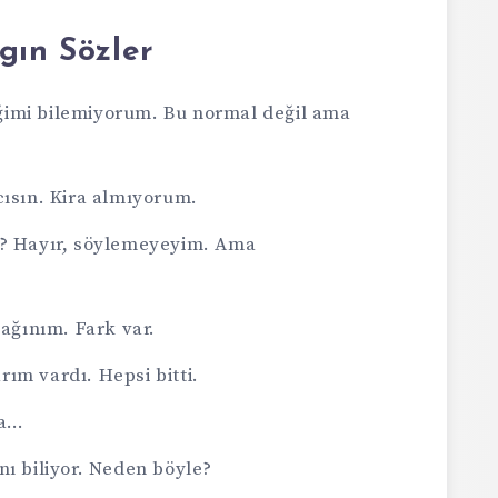
gın Sözler
imi bilemiyorum. Bu normal değil ama
cısın. Kira almıyorum.
i? Hayır, söylemeyeyim. Ama
ğınım. Fark var.
ım vardı. Hepsi bitti.
ya…
nı biliyor. Neden böyle?