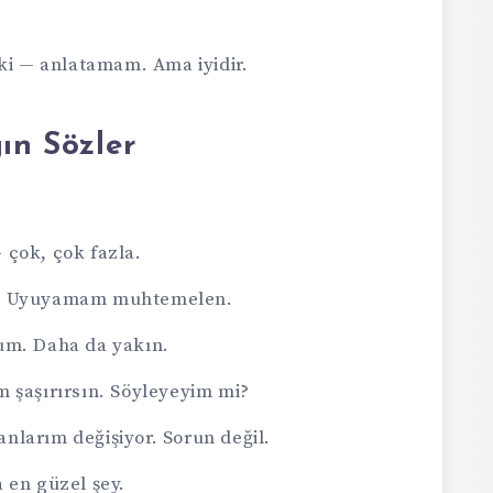
 ki — anlatamam. Ama iyidir.
ın Sözler
 çok, çok fazla.
m. Uyuyamam muhtemelen.
um. Daha da yakın.
 şaşırırsın. Söyleyeyim mi?
larım değişiyor. Sorun değil.
 en güzel şey.